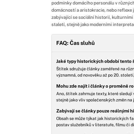
podmínky domácího personálu v různých e
domácností a aristokracie, nebo reflexe j
zabývající se sociální historií, kulturn
staletí, stejně jako moderními interpret
FAQ: Čas sluhů
Jaké typy historických období tento 
Štítek sdružuje články zaměřené na různá
významná, od novověku až po 20. století
Mohu zde najít i články o proměně ro
Ano, štítek zahrnuje texty, které sledují 
stejně jako vliv společenských změn na j
Zabývají se články pouze reálnými hi
Obsah se může týkat jak historických fakt
postav služebníků v literatuře, filmu či d