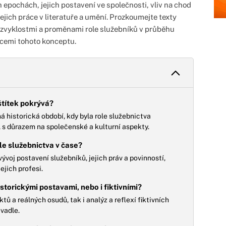
pochách, jejich postavení ve společnosti, vliv na chod
ejich práce v literatuře a umění. Prozkoumejte texty
ími zvyklostmi a proměnami role služebníků v průběhu
acemi tohoto konceptu.
štítek pokrývá?
 historická období, kdy byla role služebnictva
, s důrazem na společenské a kulturní aspekty.
le služebnictva v čase?
vývoj postavení služebníků, jejich práv a povinností,
ejich profesi.
storickými postavami, nebo i fiktivními?
ů a reálných osudů, tak i analýz a reflexí fiktivních
ivadle.