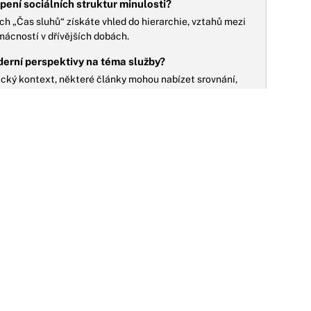
opení sociálních struktur minulosti?
h „Čas sluhů“ získáte vhled do hierarchie, vztahů mezi
ácností v dřívějších dobách.
derní perspektivy na téma služby?
ický kontext, některé články mohou nabízet srovnání,
 služby v širším smyslu.
22.10.2023
elebrity pod lupou: Hodně divoká životní
NO
ízda Miroslava Etzlera skončila v bezpečném
řístavu
opulární herec, který navenek působil vždy jako
uverén, byl však v nitru plný strachu a nejistoty, a tak si
a pomoc vzal alkohol. Ženy ho...
25.02.2025