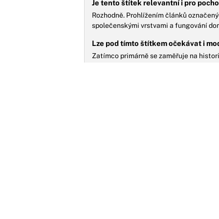
Je tento štítek relevantní i pro poch
Rozhodně. Prohlížením článků označenýc
společenskými vrstvami a fungování dom
Lze pod tímto štítkem očekávat i mo
Zatímco primárně se zaměřuje na histor
dopady či moderní interpretace fenoménu
C
j
p
P
s
n
MOŽNÁ JSTE ZMEŠKALI